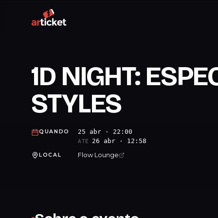
1D NIGHT: ESPE
STYLES
25 abr · 22:00
QUANDO
26 abr · 12:58
ATÉ
Flow Lounge
LOCAL