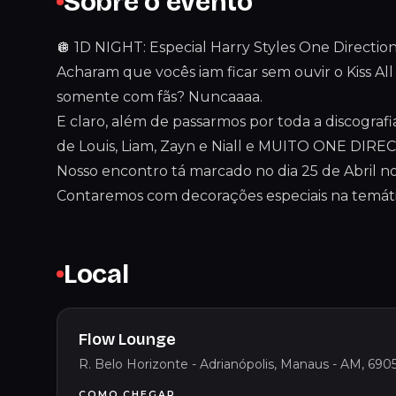
Sobre o evento
🪩 1D NIGHT: Especial Harry Styles One Directio
Acharam que vocês iam ficar sem ouvir o Kiss Al
somente com fãs? Nuncaaaa.
E claro, além de passarmos por toda a discografi
de Louis, Liam, Zayn e Niall e MUITO ONE DIRE
Nosso encontro tá marcado no dia 25 de Abril n
Contaremos com decorações especiais na temáti
Local
Flow Lounge
R. Belo Horizonte - Adrianópolis, Manaus - AM, 6905
COMO CHEGAR