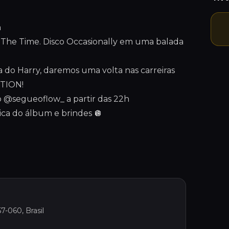
n
l The Time. Disco Occasionally em uma balada
a do Harry, daremos uma volta nas carreiras
CTION!
o @segueoflow_ a partir das 22h
ca do álbum e brindes 🪩
7-060, Brasil