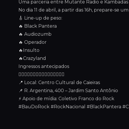
Uma parceria entre Mutante Radio e Kambadas
No dia 11 de abril, a partir das 16h, prepare-se 
🎸 Line-up de peso:
🔥 Black Pantera
🔥 Audiozumb
🔥 Operador
🔥Insulto
🔥Crazyland
Ingressos antecipados
👇🏽👇🏽👇🏽👇🏽👇🏽👇🏽👇🏽👇🏽
📍 Local: Centro Cultural de Caieiras
📌 R. Argentina, 400 – Jardim Santo Antônio
⚡ Apoio de mídia: Coletivo Franco do Rock
#BauDoRock #RockNacional #BlackPantera #C