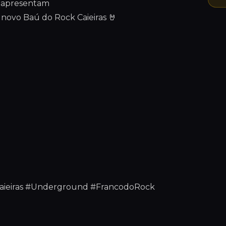
 apresentam
um novo Baú do Rock Caieiras 🤘
aieiras #Underground #FrancodoRock