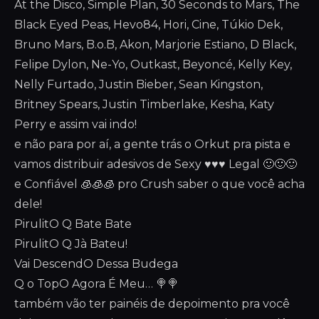
At the Disco, Simple Plan, 30 Seconds to Mars, The
Black Eyed Peas, Hevo84, Hori, Cine, Túkio Dek,
Bruno Mars, B.o.B, Akon, Marjorie Estiano, D Black,
Felipe Dylon, Ne-Yo, Outkast, Beyoncé, Kelly Key,
Nelly Furtado, Justin Bieber, Sean Kingston,
Britney Spears, Justin Timberlake, Kesha, Katy
Perry e assim vai indo!
e não para por aí, a gente trás o Orkut pra pista e
vamos distribuir adesivos de Sexy ♥️♥️♥️ Legal 🙂🙂🙂
e Confiável 🧊🧊🧊 pro Crush saber o que você acha
dele!
PirulitO Q Bate Bate
PirulitO Q Jà Bateu!
Vai DescendO Dessa Budega
Q o TopO Agora É Meu… 🍭🍭
também vão ter painéis de depoimento pra você