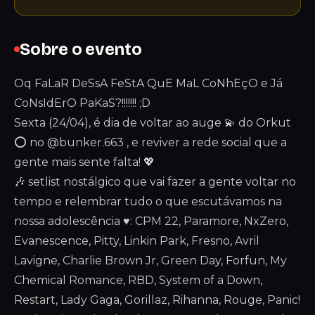
Sobre o evento
Oq FaLaR DeSsA FeStA QuE MaL CoNhEçO e Já
CoNsIdErO PaKaS?!!!!!!! ;D
Sexta (24/04), é dia de voltar ao auge 💫 do Orkut
⭕️ no @bunker.663 , e reviver a rede social que a
gente mais sente falta! 💖
🎶 setlist nostálgico que vai fazer a gente voltar no
tempo e relembrar tudo o que escutávamos na
nossa adolescência ♥️: CPM 22, Paramore, NxZero,
Evanescence, Pitty, Linkin Park, Fresno, Avril
Lavigne, Charlie Brown Jr, Green Day, Forfun, My
Chemical Romance, RBD, System of a Down,
Restart, Lady Gaga, Gorillaz, Rihanna, Rouge, Panic!