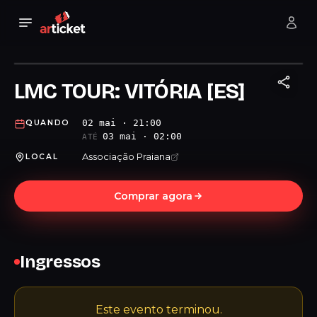
LMC TOUR: VITÓRIA [ES]
02 mai · 21:00
QUANDO
03 mai · 02:00
ATÉ
Associação Praiana
LOCAL
Comprar agora
Ingressos
Este evento terminou.