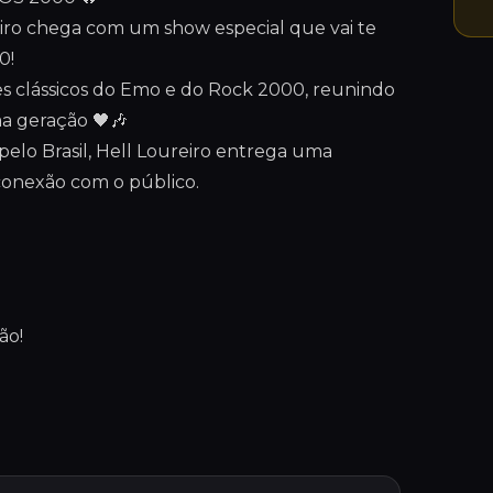
iro chega com um show especial que vai te
0!
es clássicos do Emo e do Rock 2000, reunindo
ma geração 🖤🎶
elo Brasil, Hell Loureiro entrega uma
conexão com o público.
ão!