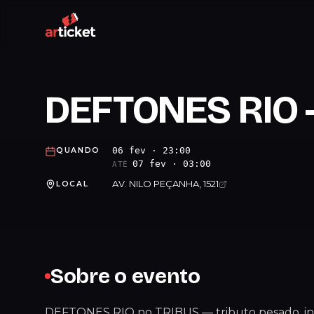
DEFTONES RIO 
06 fev · 23:00
QUANDO
07 fev · 03:00
ATÉ
AV. NILO PEÇANHA, 1521
LOCAL
Sobre o evento
DEFTONES RIO no TRIBUS — tributo pesado, int