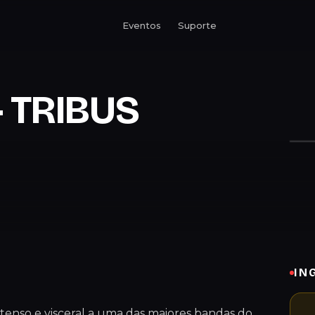
Eventos
Suporte
- TRIBUS
IN
enso e visceral a uma das maiores bandas do