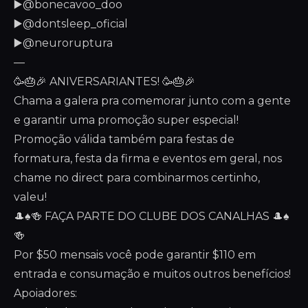
▶️@bonecavoo_doo
▶️@dontsleep_oficial
▶️@neuroruptura
—
🥳🎂🎉 ANIVERSARIANTES! 🥳🎂🎉
Chama a galera pra comemorar junto com a gente
e garantir uma promoção super especial!
Promoção válida também para festas de
formatura, festa da firma e eventos em geral, nos
chame no direct para combinarmos certinho,
valeu!
🎩♠️🍻 FAÇA PARTE DO CLUBE DOS CANALHAS 🎩♠️
🍻
Por $50 mensais você pode garantir $110 em
entrada e consumação e muitos outros benefícios!
Apoiadores: