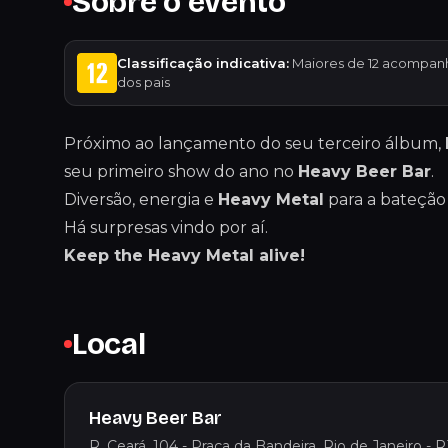
Sobre o evento
Classificação indicativa:
Maiores de 12 acompan
dos pais
Próximo ao lançamento do seu terceiro álbum,
seu primeiro show do ano no
Heavy Beer Bar
.
Diversão, energia e
Heavy Metal
para a bateção
Há surpresas vindo por aí.
Keep the Heavy Metal alive!
Local
Heavy Beer Bar
R. Ceará, 104 - Praça da Bandeira, Rio de Janeiro - R