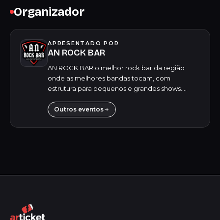
Organizador
APRESENTADO POR
AN ROCK BAR
AN ROCK BAR o melhor rock bar da região
onde as melhores bandas tocam, com
estrutura para pequenos e grandes shows.
Shows semanais das bandas mais queridas pelo
publico você encontra aqui!!! Venha você sua
Outros eventos
familia curtir...