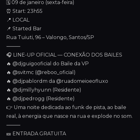
🗓 09 de janeiro (sexta-feira)
⏰ Start: 23h55
📍 LOCAL
📌 Started Bar
Rua Tuiuti, 96 – Valongo, Santos/SP
⸻
🎧 LINE-UP OFICIAL — CONEXÃO DOS BAILES
🔥 @djguigooficial do Baile da VP
🔥 @svitmc (@reboo_oficial)
🔥 @djpablordm da @ruadomeioeofluxo
🔥 @djmillyhyunn (Residente)
🔥 @djpedrogg (Residente)
👉 Uma noite dedicada ao funk de pista, ao baile
real, à energia que nasce na rua e explode no som.
⸻
🎫 ENTRADA GRATUITA