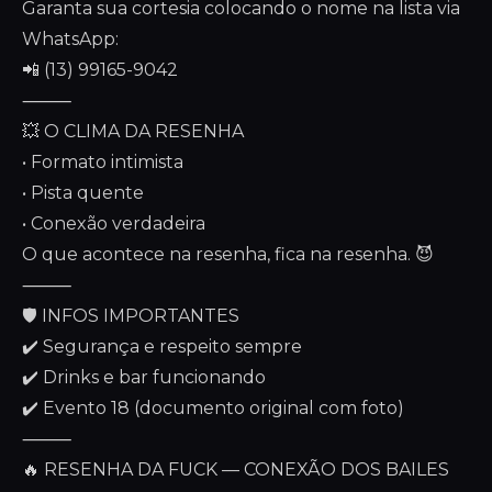
Garanta sua cortesia colocando o nome na lista via
WhatsApp:
📲 (13) 99165-9042
⸻
💥 O CLIMA DA RESENHA
• Formato intimista
• Pista quente
• Conexão verdadeira
O que acontece na resenha, fica na resenha. 😈
⸻
🛡️ INFOS IMPORTANTES
✔️ Segurança e respeito sempre
✔️ Drinks e bar funcionando
✔️ Evento 18 (documento original com foto)
⸻
🔥 RESENHA DA FUCK — CONEXÃO DOS BAILES