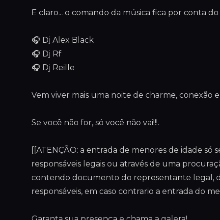
E claro... o comando da música fica por conta do
🎧 Dj Alex Black
🎧 Dj Rf
🎧 Dj Reille
Vem viver mais uma noite de charme, conexão e m
Se você não for, só você não vai!!!.
[[ATENÇÃO: a entrada de menores de idade só se
responsáveis legais ou através de uma procuraç
contendo documento do representante legal, d
responsáveis, em caso contrario a entrada do m
Garanta sua presença e chama a galera!