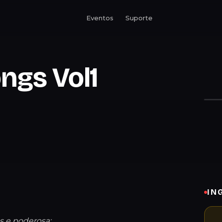
Eventos
Suporte
ngs Vol1
IN
s e poderosa: