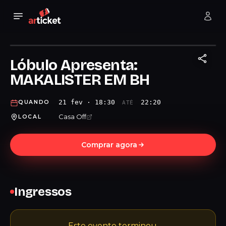
Lóbulo Apresenta:
MAKALISTER EM BH
21 fev · 18:30
22:20
QUANDO
ATÉ
Casa Off
LOCAL
Comprar agora
Ingressos
Este evento terminou.