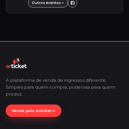
experiência única e inesquecível. Destacando-
Outros eventos
se pela versa...
A plataforma de venda de ingressos diferente.
Simples para quem compra, poderosa para quem
produz.
Venda pela Articket