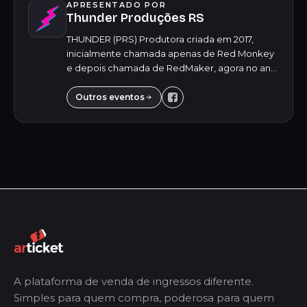
APRESENTADO POR
Thunder Produções RS
THUNDER (PRS) Produtora criada em 2017,
inicialmente chamada apenas de Red Monkey
e depois chamada de RedMaker, agora no ano
de 2024, em um novo cenário, tivemos a ideia
de inovar mais uma vez, atualizar o nome da
Outros eventos
produt...
A plataforma de venda de ingressos diferente.
Simples para quem compra, poderosa para quem