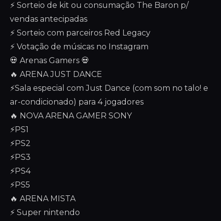
⚡ Sorteio de kit ou consumação The Baron p/
vendas antecipadas
⚡ Sorteio com parceiros Red Legacy
⚡ Votação de músicas no Instagram
💀 Arenas Gamers 💀
🔥 ARENA JUST DANCE
⚡Sala especial com Just Dance (com som no talo! e
ar-condicionado) para 4 jogadores
🔥 NOVA ARENA GAMER SONY
⚡PS1
⚡PS2
⚡PS3
⚡PS4
⚡PS5
🔥 ARENA MISTA
⚡ Super nintendo