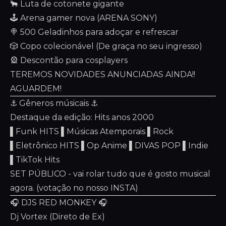
🐂 Luta de cotonete gigante
🕹️ Arena gamer nova (ARENA SONY)
🍭 500 Geladinhos para adoçar e refrescar
🎲 Copo colecionável (De graça no seu ingresso)
🎡 Descontão para cosplayers
TEREMOS NOVIDADES ANUNCIADAS AINDA!!
AGUARDEM!
⚓️ Gêneros músicais ⚓️
Destaque da edição: Hits anos 2000
▌Funk HITS ▌Músicas Atemporais ▌Rock
▌Eletrônico HITS ▌Op Anime ▌DIVAS POP ▌Indie
▌TikTok Hits
SET PÚBLICO - vai rolar tudo que é gosto musical
agora. (votação no nosso INSTA)
🎧 DJS RED MONKEY 🎧
Dj Vortex (Direto de Ex)