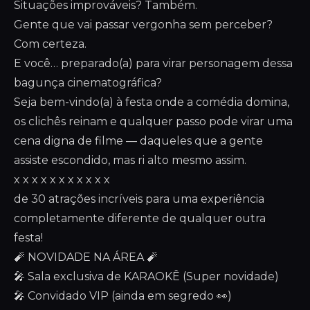
Situações improváveis? Também.
Gente que vai passar vergonha sem perceber?
Com certeza.
E você… preparado(a) para virar personagem dessa
bagunça cinematográfica?
Seja bem-vindo(a) à festa onde a comédia domina,
os clichês reinam e qualquer passo pode virar uma
cena digna de filme — daqueles que a gente
assiste escondido, mas ri alto mesmo assim.
x x x x x x x x x x x
de 30 atrações incríveis para uma experiência
completamente diferente de qualquer outra
festa!
🧨 NOVIDADE NA ÁREA 🧨
🎤 Sala exclusiva de KARAOKÊ (Super novidade)
🎤 Convidado VIP (ainda em segredo 👀)