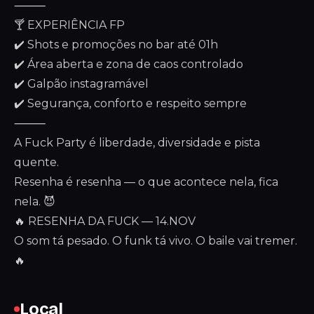
⸻
🍸 EXPERIÊNCIA FP
✔️ Shots e promoções no bar até 01h
✔️ Área aberta e zona de caos controlado
✔️ Galpão instagramável
✔️ Segurança, conforto e respeito sempre
⸻
A Fuck Party é liberdade, diversidade e pista
quente.
Resenha é resenha — o que acontece nela, fica
nela. 😈
🔥 RESENHA DA FUCK — 14.NOV
O som tá pesado. O funk tá vivo. O baile vai tremer.
🔥
Local