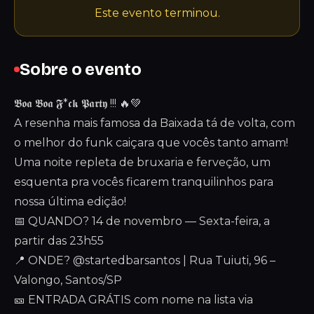
Este evento terminou.
Sobre o evento
𝕭𝖔𝖆 𝕭𝖔𝖆 𝕱*𝖈𝖐 𝕻𝖆𝖗𝖙𝖞 !!! 🔥💚
A resenha mais famosa da Baixada tá de volta, com
o melhor do funk caiçara que vocês tanto amam!
Uma noite repleta de bruxaria e ferveção, um
esquenta pra vocês ficarem tranquilinhos para
nossa última edição!
📅 QUANDO? 14 de novembro — Sexta-feira, a
partir das 23h55
📍 ONDE? @startedbarsantos | Rua Tuiuti, 96 –
Valongo, Santos/SP
🎫 ENTRADA GRÁTIS com nome na lista via