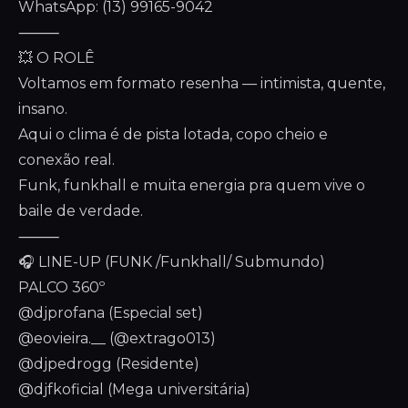
WhatsApp: (13) 99165-9042
⸻
💥 O ROLÊ
Voltamos em formato resenha — intimista, quente,
insano.
Aqui o clima é de pista lotada, copo cheio e
conexão real.
Funk, funkhall e muita energia pra quem vive o
baile de verdade.
⸻
🎧 LINE-UP (FUNK /Funkhall/ Submundo)
PALCO 360º
@djprofana (Especial set)
@eovieira.__ (@extrago013)
@djpedrogg (Residente)
@djfkoficial (Mega universitária)