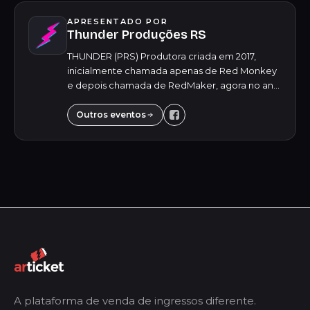
APRESENTADO POR
Thunder Produções RS
THUNDER (PRS) Produtora criada em 2017,
inicialmente chamada apenas de Red Monkey
e depois chamada de RedMaker, agora no ano
de 2024, em um novo cenário, tivemos a ideia
de inovar mais uma vez, atualizar o nome da
Outros eventos
produt...
A plataforma de venda de ingressos diferente.