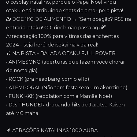
o cosplay natalino, porque o Papai Noel virou
otaku e tá distribuindo shots de amor pela pista!
🎁 DOE 1KG DE ALIMENTO → “Sem doação? R$5 na
entrada, otaku! O Grinch não passa aqui!”
Arrecadação 100% para vítimas das enchentes
2024 – seja herói de isekai na vida real!
🎶 NA PISTA – BALADA OTAKU FULL POWER
• ANIMESONG (aberturas que fazem você chorar
de nostalgia)
• ROCK (pra headbang com o elfo)
• ATEMPORAL (Não tem festa sem um akonzinho)
• FUNK KKK (rebolation com a Mamãe Noel)
• DJs THUNDER dropando hits de Jujutsu Kaisen
até MC maha
🎉 ATRAÇÕES NATALINAS 1000 AURA