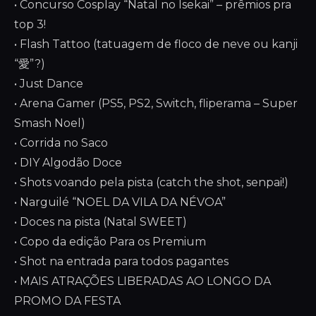
• Concurso Cosplay “Natal no Isekai” – prêmios pra
top 3!
• Flash Tattoo (tatuagem de floco de neve ou kanji
“愛”?)
• Just Dance
• Arena Gamer (PS5, PS2, Switch, fliperama – Super
Smash Noel)
• Corrida no Saco
• DIY Algodão Doce
• Shots voando pela pista (catch the shot, senpai!)
• Narguilé “NOEL DA VILA DA NÉVOA”
• Doces na pista (Natal SWEET)
• Copo da edição Para os Premium
• Shot na entrada para todos pagantes
• MAIS ATRAÇÕES LIBERADAS AO LONGO DA
PROMO DA FESTA