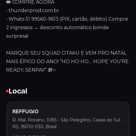
🎟️ COMPRE AGORA
• thunderprod.com.br
• Whats 51 99560-9613 (PIX, cartão, débito) Compre
2 ingressos → desconto automático brinde
surpresa!
MARQUE SEU SQUAD OTAKU E VEM PRO NATAL
MAIS ÉPICO DO ANO! “HO HO HO… HOPE YOU’RE
READY, SENPAI!” 🎁✨
Local
REFFUGIO
R. Mal. Floriano, 1083 - São Pelegrino, Caxias do Sul -
RS, 95010-030, Brasil