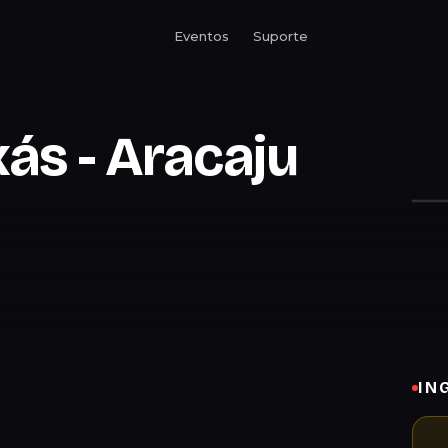
Eventos
Suporte
xás - Aracaju
IN