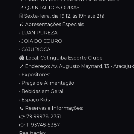
📍 QUINTAL DOS ORIXÁS
🗓️ Sexta-feira, dia 19.12, às 19h até 2h!
🎶 Apresentações Especiais:
•⁠ ⁠LUAN PUREZA
•⁠ ⁠JOIA DO COURO
•⁠ ⁠CAJURIOCA
🏟️ Local: Cotinguiba Esporte Clube
📍 Endereço: Av. Augusto Maynard, 13 - Aracaju
•⁠ ⁠Expositores:
•⁠ ⁠Praça de Alimentação
•⁠ ⁠Bebidas em Geral
•⁠ ⁠Espaço Kids
📞 Reservas e Informações:
👉 79 99978-2751
👉 11 93748-5387
Realização: