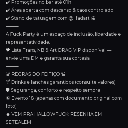
✔️ Promoções no bar até 01h
✔️ Área aberta com descanso & caos controlado
✔️ Stand de tatuagem com @_fadart 🦋
⸻
A Fuck Party é um espaço de inclusão, liberdade e
representatividade.
🖤 Lista Trans, NB & Art DRAG VIP disponível —
envie uma DM e garanta sua cortesia.
⸻
🚨 REGRAS DO FEITIÇO 🚨
🍸 Drinks e lanches garantidos (consulte valores)
🛡️ Segurança, conforto e respeito sempre
🔞 Evento 18 (apenas com documento original com
foto)
🔥 VEM PRA HALLOWFUCK: RESENHA EM
SETEALEM