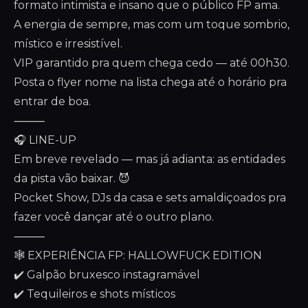
formato intimista e insano que o público FP ama.
A energia de sempre, mas com um toque sombrio,
místico e irresistível.
VIP garantido pra quem chega cedo — até 00h30.
Posta o flyer nome na lista chega até o horário pra
entrar de boa.
⸻
🎧 LINE-UP
Em breve revelado — mas já adianta: as entidades
da pista vão baixar. 😈
Pocket Show, DJs da casa e sets amaldiçoados pra
fazer você dançar até o outro plano.
⸻
🕸️ EXPERIÊNCIA FP: HALLOWFUCK EDITION
✔️ Galpão bruxesco instagramável
✔️ Tequileiros e shots místicos