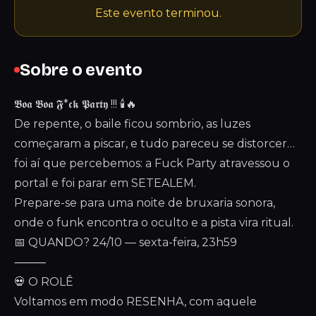
Este evento terminou.
Sobre o evento
𝕭𝖔𝖆 𝕭𝖔𝖆 𝕱*𝖈𝖐 𝕻𝖆𝖗𝖙𝖞 !!! 🕯️🔥
De repente, o baile ficou sombrio, as luzes
começaram a piscar, e tudo pareceu se distorcer…
foi aí que percebemos: a Fuck Party atravessou o
portal e foi parar em SETEALEM.
Prepare-se para uma noite de bruxaria sonora,
onde o funk encontra o oculto e a pista vira ritual.
📅 QUANDO? 24/10 — sexta-feira, 23h59
⸻
💀 O ROLÊ
Voltamos em modo RESENHA, com aquele