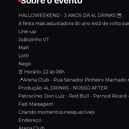
Sobre o evento
HALLOWEEKEND - 3 ANOS DA 4L DRINKS 🦉
A festa mais assustadora do ano está de volta par
Line-up
Joãozinho VT
Matt
Lotfi
Nego
⏰ Horário: 22 às 06h
📍Arena Club - Rua Senador Pinheiro Machado n
Produção: 4L DRINKS - NOSSO AFTER
Patrocínio: Don Luiz - Red Bull - Pernod Ricard -
Fast Massagem
Criando momentos inesquecíveis
Endereço
Arena Club