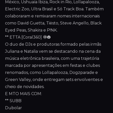
México, Ushuaïa Ibiza, Rock in Rio, Lollapalooza,
Electric Zoo, Ultra Brasil e Só Track Boa. Também
colaboraram e remixaram nomes internacionais
como David Guetta, Tiësto, Steve Angello, Black
Eyed Peas, Shakira e P!NK.
** ETTA [Coral360] 🕸️🎃
O duo de DJs e produtoras formado pelas irmãs
Juliana e Natalia vem se destacando na cena da
música eletrônica brasileira, com uma trajetória
marcada por apresentações em festas e clubes
renomados, como Lollapalooza, Dogzparade e
Green Valley, onde entregam sets envolventes e
cheio de novidades.
E MTO MAIS COM:
** SUBB
Dubolar