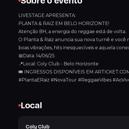
Sobre o evento
LIVESTAGE APRESENTA:
PLANTA & RAIZ EM BELO HORIZONTE!
Atenção BH, a energia do reggae está de volta.
O Planta & Raiz anuncia sua nova turnê e você n
boas vibrações, hits inesquecíveis e aquela con
📅Data: 14/06/25
📍Local: Coly Club - Belo Horizonte
🎟 INGRESSOS DISPONÍVEIS EM ARTICKET.CO
#PlantaERaiz #NovaTour #ReggaeVibes #AoViv
Local
Coly Club