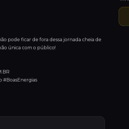
ão pode ficar de fora dessa jornada cheia de
exão única com o público!
M.BR
o #BoasEnergias