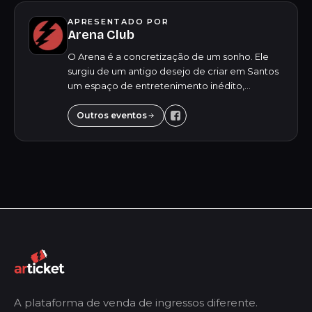
APRESENTADO POR
Arena Club
O Arena é a concretização de um sonho. Ele
surgiu de um antigo desejo de criar em Santos
um espaço de entretenimento inédito,
oferecendo para o público jovem uma
experiência única e inesquecível. Destacando-
Outros eventos
se pela versa...
A plataforma de venda de ingressos diferente.