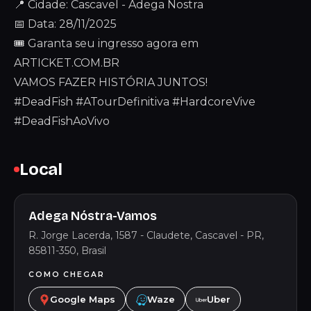
📍 Cidade: Cascavel - Adega Nostra
📅 Data: 28/11/2025
🎟 Garanta seu ingresso agora em
ARTICKET.COM.BR
VAMOS FAZER HISTÓRIA JUNTOS!
#DeadFish #ATourDefinitiva #HardcoreVive
#DeadFishAoVivo
Local
Adega Nóstra-Vamos
R. Jorge Lacerda, 1587 - Claudete, Cascavel - PR,
85811-350, Brasil
COMO CHEGAR
Google Maps
Waze
Uber