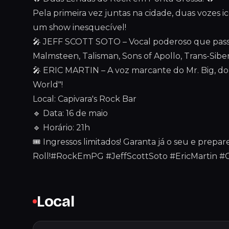
Pela primeira vez juntas na cidade, duas vozes 
um show inesquecível!
🎤 JEFF SCOTT SOTO – Vocal poderoso que pass
Malmsteen, Talisman, Sons of Apollo, Trans-Siber
🎤 ERIC MARTIN – A voz marcante do Mr. Big, do
World"!
Local: Capivara's Rock Bar
🔹 Data: 16 de maio
🔹 Horário: 21h
🎟 Ingressos limitados! Garanta já o seu e prepar
Roll!#RockEmPG #JeffScottSoto #EricMartin #
Local