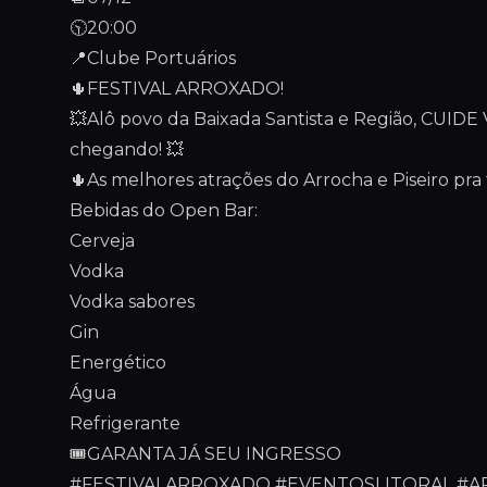
🕥20:00
📍Clube Portuários
🌵FESTIVAL ARROXADO!
💥Alô povo da Baixada Santista e Região, CUID
chegando! 💥
🌵As melhores atrações do Arrocha e Piseiro pra 
Bebidas do Open Bar:
Cerveja
Vodka
Vodka sabores
Gin
Energético
Água
Refrigerante
🎟️GARANTA JÁ SEU INGRESSO
#FESTIVALARROXADO #EVENTOSLITORAL #A