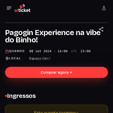
Pagogin Experience na vibe
do Binho!
08 set 2024 · 14:00
23:00
QUANDO
ATÉ
Espaço Gin
LOCAL
Comprar agora
Ingressos
Este evento terminou.