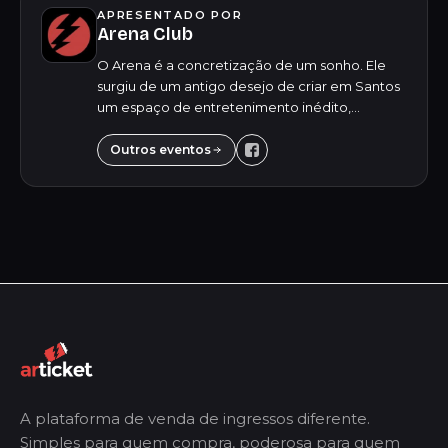
APRESENTADO POR
Arena Club
O Arena é a concretização de um sonho. Ele
surgiu de um antigo desejo de criar em Santos
um espaço de entretenimento inédito,
oferecendo para o público jovem uma
experiência única e inesquecível. Destacando-
Outros eventos
se pela versa...
A plataforma de venda de ingressos diferente.
Simples para quem compra, poderosa para quem