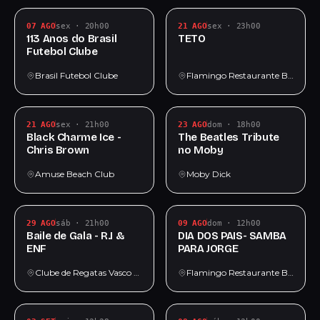
07 AGO
sex · 20h00
21 AGO
sex · 23h00
113 Anos do Brasil
TETO
Futebol Clube
Brasil Futebol Clube
Flamingo Restaurante Bar
21 AGO
sex · 21h00
23 AGO
dom · 18h00
Black Charme Ice -
The Beatles Tribute
Chris Brown
no Moby
Amuse Beach Club
Moby Dick
29 AGO
sáb · 21h00
09 AGO
dom · 12h00
Baile de Gala - R.I &
DIA DOS PAIS- SAMBA
ENF
PARA JORGE
Clube de Regatas Vasco da Gama - Santos
Flamingo Restaurante Bar