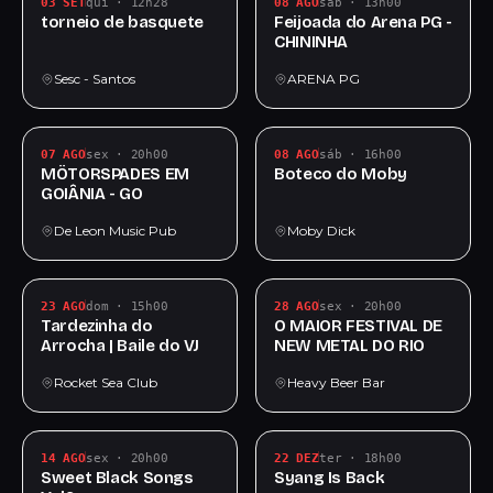
03 SET
qui · 12h28
08 AGO
sáb · 13h00
torneio de basquete
Feijoada do Arena PG -
CHININHA
Sesc - Santos
ARENA PG
07 AGO
sex · 20h00
08 AGO
sáb · 16h00
MÖTORSPADES EM
Boteco do Moby
GOIÂNIA - GO
De Leon Music Pub
Moby Dick
23 AGO
dom · 15h00
28 AGO
sex · 20h00
Tardezinha do
O MAIOR FESTIVAL DE
Arrocha | Baile do VJ
NEW METAL DO RIO
Rocket Sea Club
Heavy Beer Bar
14 AGO
sex · 20h00
22 DEZ
ter · 18h00
Sweet Black Songs
Syang Is Back