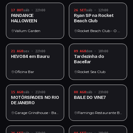
17 OUT
sáb · 22h00
26 SET
sáb · 12h00
PANDANCE
Ryan SP na Rocket
HALLOWEEN
Beach Club
Vallum Garden
Rocket Beach Club - O Melhor Restaurante Bar da Praia Grande
21 AGO
sex · 22h00
09 AGO
dom · 18h00
HEVO84 em Bauru
Tardezinha do
Bacellar
Oficina Bar
Rocket Sea Club
15 AGO
sáb · 21h00
08 AGO
sáb · 23h00
MOTÖRSPADES NO RIO
BAILE DO VINE7
DE JANEIRO
Garage Grindhouse - Bar de Metal 🤘
Flamingo Restaurante Bar