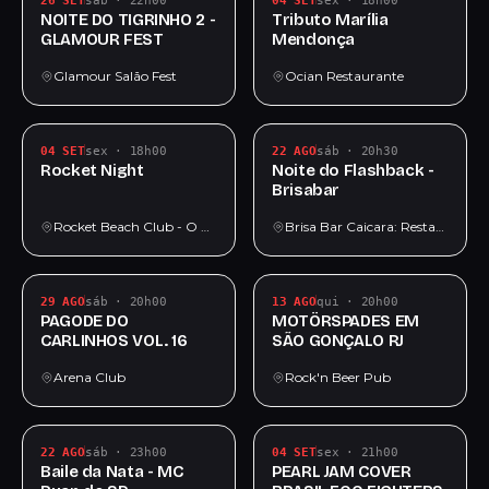
26 SET
sáb · 22h00
04 SET
sex · 18h00
NOITE DO TIGRINHO 2 -
Tributo Marília
GLAMOUR FEST
Mendonça
Glamour Salão Fest
Ocian Restaurante
04 SET
sex · 18h00
22 AGO
sáb · 20h30
Rocket Night
Noite do Flashback -
Brisabar
Rocket Beach Club - O Melhor Restaurante Bar da Praia Grande
Brisa Bar Caicara: Restaurante, Bar, Happy Hour, Chopp, Praia Grande SP
29 AGO
sáb · 20h00
13 AGO
qui · 20h00
PAGODE DO
MOTÖRSPADES EM
CARLINHOS VOL. 16
SÃO GONÇALO RJ
Arena Club
Rock'n Beer Pub
22 AGO
sáb · 23h00
04 SET
sex · 21h00
Baile da Nata - MC
PEARL JAM COVER