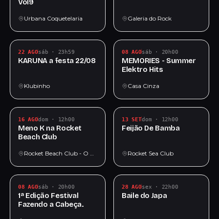
Vol9
Urbana Coquetelaria
Galeria do Rock
22 AGO
sáb · 23h59
08 AGO
sáb · 20h00
KARUNA a festa 22/08
MEMORIES - Summer
Elektro Hits
Klubinho
Casa Cinza
16 AGO
dom · 12h00
13 SET
dom · 12h00
Meno K na Rocket
Feijão De Bamba
Beach Club
Rocket Beach Club - O Melhor Restaurante Bar da Praia Grande
Rocket Sea Club
08 AGO
sáb · 20h00
28 AGO
sex · 22h00
1ª Edição Festival
Baile do Japa
Fazendo a Cabeça.