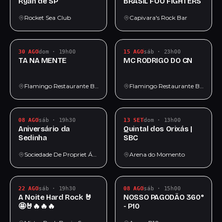
Ryan de SP
BRASIL FOO FIGHTERS
Rocket Sea Club
Capivara's Rock Bar
30 AGO
dom · 19h00
15 AGO
sáb · 23h00
TA NA MENTE
MC RODRIGO DO CN
Flamingo Restaurante Bar
Flamingo Restaurante Bar
08 AGO
sáb · 19h30
13 SET
dom · 13h00
Aniversário da
Quintal dos Orixás |
Sedinha
SBC
Sociedade De Propriet Ários E Moradores Unidos Do Marapé
Arena do Momento
22 AGO
sáb · 19h30
08 AGO
sáb · 15h00
A Noite Hard Rock 🤘
NOSSO PAGODÃO 360°
🤩🤘🔥🔥🔥
- P10