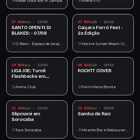
Mister Rock Bar in Sampa
Arena P10
07 AGO
sex · 23h00
07 NOV
sáb · 16h00
SANTO OPEN ft DJ
Caiçara Forró Fest -
BLAKES: - 07/08
2a Edição
O Beco - Espaço de locação para realização de festas e eventos
Marina Sunset Beach Club Bar e Restaurante
19 NOV
qui · 22h00
08 AGO
sáb · 19h00
LIGA JOE: Turnê
ROCK'IT COVER
Flashbacks em
Santos
Arena Club
Forró Maria Bonita
21 AGO
sex · 21h00
28 AGO
sex · 20h00
Slipmami em
Samba de Raiz
Sorocaba
Toca Sorocaba
Mirante Bar e Restaurante