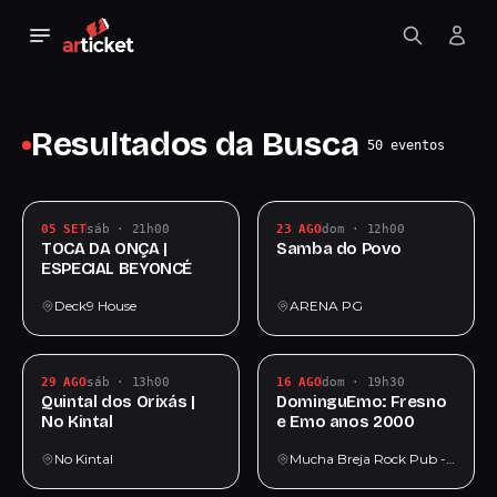
Resultados da Busca
50 eventos
05 SET
sáb · 21h00
23 AGO
dom · 12h00
TOCA DA ONÇA |
Samba do Povo
ESPECIAL BEYONCÉ
Deck9 House
ARENA PG
29 AGO
sáb · 13h00
16 AGO
dom · 19h30
Quintal dos Orixás |
DominguEmo: Fresno
No Kintal
e Emo anos 2000
No Kintal
Mucha Breja Rock Pub - Cervejas Artesanais