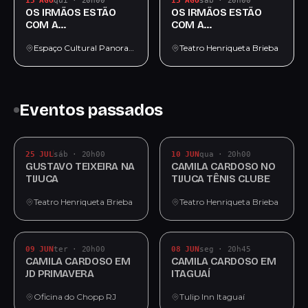
13 AGO
qui · 20h00
15 AGO
sáb · 20h00
OS IRMÃOS ESTÃO
OS IRMÃOS ESTÃO
COM A
COM A
OPORTUNIDADE
OPORTUNIDADE
Espaço Cultural Panorama
Teatro Henriqueta Brieba
Eventos passados
25 JUL
sáb · 20h00
10 JUN
qua · 20h00
GUSTAVO TEIXEIRA NA
CAMILA CARDOSO NO
TIJUCA
TIJUCA TÊNIS CLUBE
Teatro Henriqueta Brieba
Teatro Henriqueta Brieba
09 JUN
ter · 20h00
08 JUN
seg · 20h45
CAMILA CARDOSO EM
CAMILA CARDOSO EM
JD PRIMAVERA
ITAGUAÍ
Oficina do Chopp RJ
Tulip Inn Itaguaí