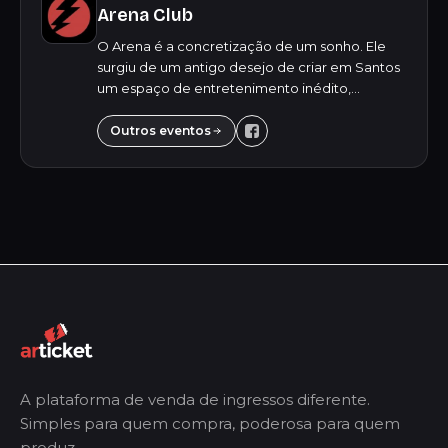
Arena Club
O Arena é a concretização de um sonho. Ele
surgiu de um antigo desejo de criar em Santos
um espaço de entretenimento inédito,
oferecendo para o público jovem uma
experiência única e inesquecível. Destacando-
Outros eventos
se pela versa...
A plataforma de venda de ingressos diferente.
Simples para quem compra, poderosa para quem
produz.