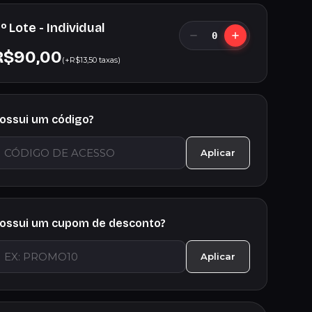
º Lote - Individual
0
R$90,00
(+R$13,50 taxas)
ossui um código?
Aplicar
ossui um cupom de desconto?
Aplicar