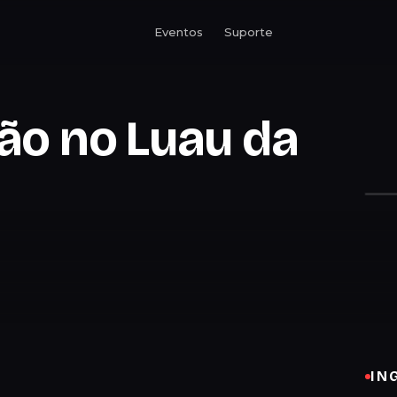
Eventos
Suporte
lão no Luau da
IN