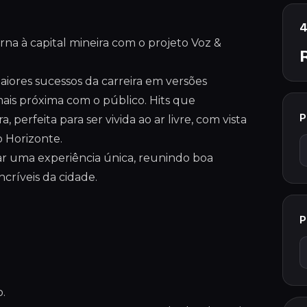
4
orna à capital mineira com o projeto Voz &
maiores sucessos da carreira em versões
ais próxima com o público. Hits que
P
rfeita para ser vivida ao ar livre, com vista
o Horizonte.
ar uma experiência única, reunindo boa
ncríveis da cidade.
P
.