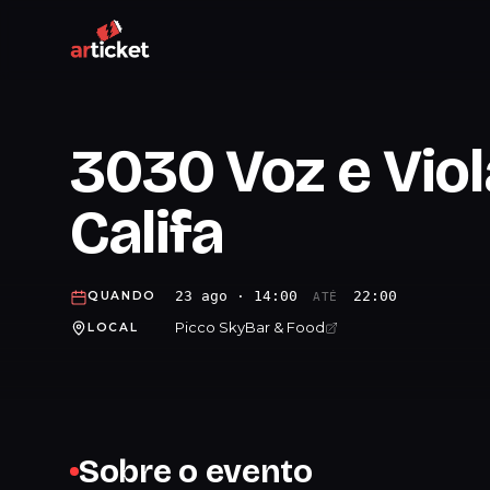
3030 Voz e Vio
Califa
23 ago · 14:00
22:00
QUANDO
ATÉ
Picco SkyBar & Food
LOCAL
Sobre o evento