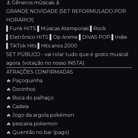
⚓️ Gêneros músicais ⚓️
GRANDE NOVIDADE (SET REFORMULADO POR
HORÁRIO!)
▌Funk HITS ▌Músicas Atemporais ▌Rock
▌Eletrônico HITS ▌Op Anime ▌DIVAS POP ▌Indie
▌TikTok Hits ▌Hits anos 2000
SET PÚBLICO - vai rolar tudo que é gosto musical
agora. (votação no nosso INSTA)
ATRAÇÕES CONFIRMADAS
🔥 Paçoquinha
🔥 Docinhos
🔥 Boca do palhaço
🔥 Cadeia
🔥 Jogo da argola pokémon
🔥 pescaria pokemon
🔥 Quentão no bar (pago)