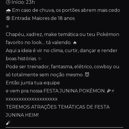
🕒 Início: 23h
🌧️ Em caso de chuva, os portões abrem mais cedo
🔞 Entrada: Maiores de 18 anos
⭐
Chapéu, xadrez, make temática ou teu Pokémon
favorito no look… tá valendo. 🔥
Aqui a ideia é vir no clima, curtir, dançar e render
boas histórias. ✨
Pode ser treinador, fantasma, elétrico, cowboy ou
só totalmente sem noção mesmo. 😈
Então junta tua equipe
e vem pra nossa FESTA JUNINA POKÉMON. 🌽⚡
xxxxxxxxxxxxxxxxxxxx
TEREMOS ATRAÇÕES TEMÁTICAS DE FESTA
JUNINA HEIM!
🧨