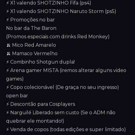
⚡ X1 valendo SHOTZINHO Fifa (ps4)
⚡ X1 valendo SHOTZINHO Naruto Storm (ps5)
⚡ Promoções no bar
No bar da The Baron
(Promos especiais com drinks Red Monkey)
🍌 Mico Red Amarelo
🍌 Mamaco Vermelho
⚡ Combinho Shotgun dupla!
⚡ Arena gamer MISTA (iremos alterar alguns video
games)
⚡ Copo colecionável (De graça no seu ingresso)
open bar
⚡ Descontão para Cosplayers
⚡ Narguilé Liberado sem custo (Se o ADM não
quebrar ele montando!)
⚡ Venda de copos (todas edições e super limitado)