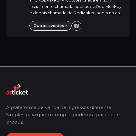
THUNDER (PRS) Produtora criada em 2017,
inicialmente chamada apenas de Red Monkey
e depois chamada de RedMaker, agora no ano
de 2024, em um novo cenário, tivemos a ideia
de inovar mais uma vez, atualizar o nome da
Outros eventos
produt...
A plataforma de venda de ingressos diferente.
Simples para quem compra, poderosa para quem
produz.