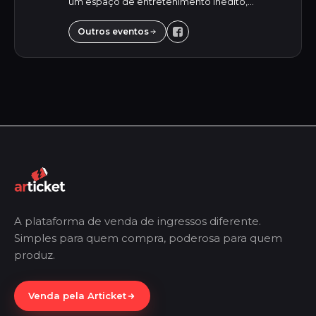
um espaço de entretenimento inédito,
oferecendo para o público jovem uma
experiência única e inesquecível. Destacando-
Outros eventos
se pela versa...
A plataforma de venda de ingressos diferente.
Simples para quem compra, poderosa para quem
produz.
Venda pela Articket