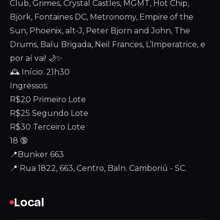
Club, Grimes, Crystal Castles, MGMT, Hot Chip,
Björk, Fontaines DC, Metronomy, Empire of the
Sun, Phoenix, alt-J, Peter Bjorn and John, The
Drums, Balu Brigada, Neil Frances, L’Imperatrice, e
por aí vai! 🌙✨
🕰️ Início: 21h30
Ingressos:
R$20 Primeiro Lote
R$25 Segundo Lote
R$30 Terceiro Lote
18 🔞
📍Bunker 663
📍 Rua 1822, 663, Centro, Baln. Camboriú - SC.
Local