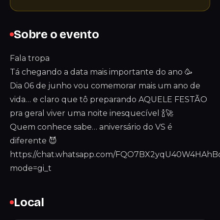
Sobre o evento
Fala tropa
Tá chegando a data mais importante do ano 🥳
Dia 06 de junho vou comemorar mais um ano de
vida… e claro que tô preparando AQUELE FESTÃO
pra geral viver uma noite inesquecível 🍾🚀
Quem conhece sabe… aniversário do VS é
diferente 😈
https://chat.whatsapp.com/FQO7BX2yqU40W4HAhB
mode=gi_t
Local