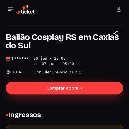
Bailão Cosplay RS em Caxias
do Sul
06 jun · 23:00
QUANDO
07 jun · 05:00
ATÉ
Don Uller Brewing & Co.
LOCAL
Comprar agora
Ingressos