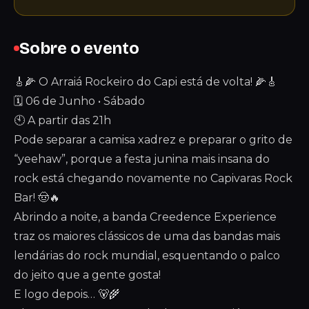
Sobre o evento
🎸🌽 O Arraiá Rockeiro do Capi está de volta! 🌽🎸
🗓️ 06 de Junho • Sábado
🕙 A partir das 21h
Pode separar a camisa xadrez e preparar o grito de
“yeehaw”, porque a festa junina mais insana do
rock está chegando novamente no Capivaras Rock
Bar! 🤠🔥
Abrindo a noite, a banda Creedence Experience
traz os maiores clássicos de uma das bandas mais
lendárias do rock mundial, esquentando o palco
do jeito que a gente gosta!
E logo depois… 🐻🌾