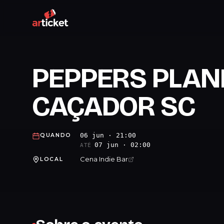
PEPPERS PLAN
CAÇADOR SC
06 jun · 21:00
QUANDO
07 jun · 02:00
ATÉ
Cena Indie Bar
LOCAL