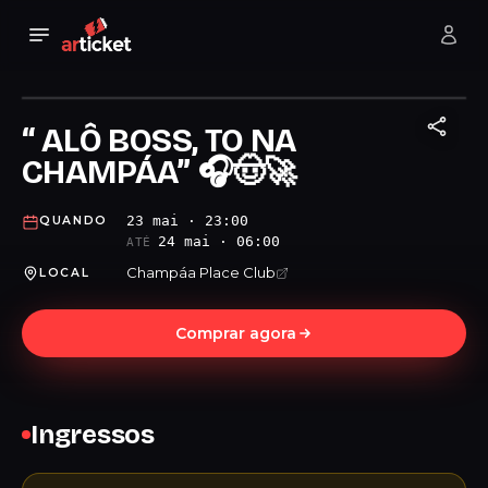
“ ALÔ BOSS, TO NA
CHAMPÁA” 🎧🤠🚀
23 mai · 23:00
QUANDO
24 mai · 06:00
ATÉ
Champáa Place Club
LOCAL
Comprar agora
Ingressos