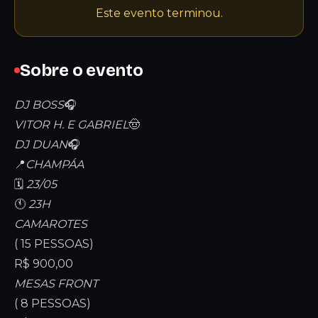
Este evento terminou.
Sobre o evento
DJ BOSS
🎧
VITOR H. E GABRIEL
🤠
DJ DUAN
🎧
📍
CHAMPÁA
🗓️
23/05
🕚
23H
CAMAROTES
( 15 PESSOAS)
R$ 900,00
MESAS FRONT
( 8 PESSOAS)