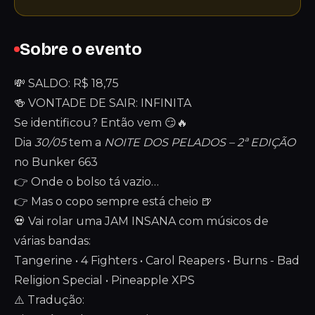
Sobre o evento
💸 SALDO: R$ 18,75
🍻 VONTADE DE SAIR: INFINITA
Se identificou? Então vem 😏🔥
Dia
30/05
tem a
NOITE DOS PELADOS – 2ª EDIÇÃO
no Bunker 663
👉 Onde o bolso tá vazio…
👉 Mas o copo sempre está cheio 🍺
💀 Vai rolar uma JAM INSANA com músicos de
várias bandas:
Tangerine • 4 Fighters • Carol Reapers • Burns - Bad
Religion Special • Pineapple XPS
⚠️ Tradução: