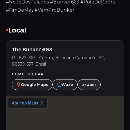
#NoiteDosPelados #Bunker663 #RoleDePobre
#FimDeMes #VemProBunker
Local
The Bunker 663
R. 1822, 663 - Centro, Balneário Camboriú - SC,
88330-537, Brasil
COMO CHEGAR
Google Maps
Waze
Uber