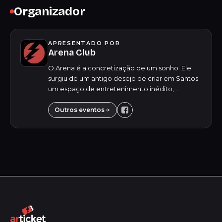
Organizador
APRESENTADO POR
Arena Club
O Arena é a concretização de um sonho. Ele
surgiu de um antigo desejo de criar em Santos
um espaço de entretenimento inédito,
oferecendo para o público jovem uma
experiência única e inesquecível. Destacando-
Outros eventos
se pela versa...