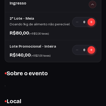
Ingresso
2° Lote - Meia
0
Doando 1kg de alimento não perecível.
R$80,00
(+R$12,00 taxas)
Lote Promocional - Inteira
0
R$140,00
(+R$21,00 taxas)
Sobre o evento
.
Local