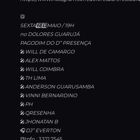
🔳
SEXTA2️⃣9️⃣MAIO / 19H
no DOLORES GUARUJÁ
PAGODIM DO D” PRESENÇA
🎤
WILL DE CAMARGO
🎤
ALEX MATTOS
🎤
WILL COIMBRA
🎤
TH LIMA
🎤
ANDERSON GUARUSAMBA
🎤
VINNI BERNARDINO
🎤
PH
🎤
QRESENHA
🎤
JHONATAN B
🎧
DJ” EVERTON
🔳Info : 3371.7545