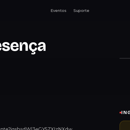
Eventos
Suporte
esença
IN
urante?igsh=dWl3eGY5ZXIzNXdw