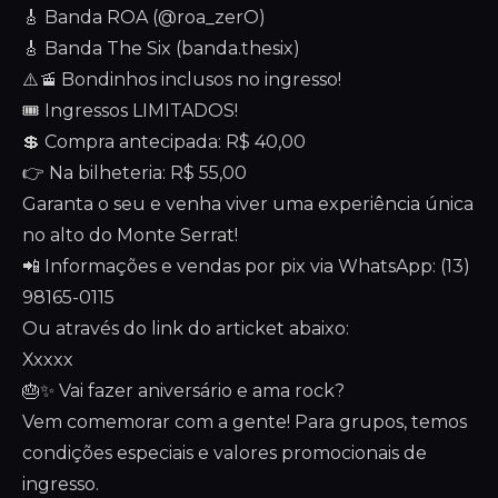
🎸 Banda ROA (@roa_zerO)
🎸 Banda The Six (banda.thesix)
⚠️🚡 Bondinhos inclusos no ingresso!
🎟️ Ingressos LIMITADOS!
💲 Compra antecipada: R$ 40,00
👉 Na bilheteria: R$ 55,00
Garanta o seu e venha viver uma experiência única
no alto do Monte Serrat!
📲 Informações e vendas por pix via WhatsApp: (13)
98165-0115
Ou através do link do articket abaixo:
Xxxxx
🎂✨ Vai fazer aniversário e ama rock?
Vem comemorar com a gente! Para grupos, temos
condições especiais e valores promocionais de
ingresso.