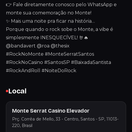
👉 Fale diretamente conosco pelo WhatsApp e
monte sua comemoração no Monte!
✨ Mais uma noite pra ficar na história…
Porque quando o rock sobe o Monte, a vibe é
simplesmente INESQUECÍVEL! 🤘🔥
@bandavert @roa @thesix
#RockNoMonte #MonteSerratSantos
#RockNoCasino #SantosSP #BaixadaSantista
#RockAndRoll #NoiteDoRock
Local
Monte Serrat Casino Elevador
Prç. Corrêa de Mello, 33 - Centro, Santos - SP, 11013-
220, Brasil