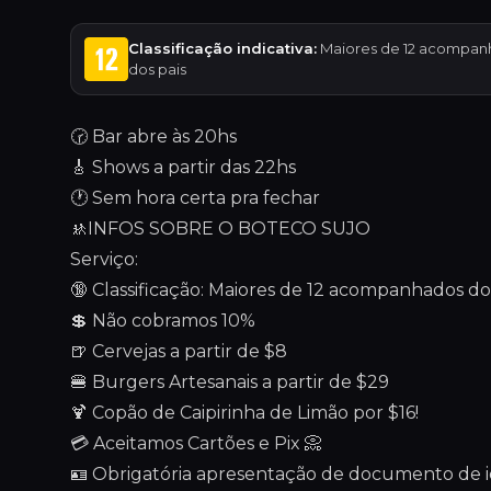
Classificação indicativa:
Maiores de 12 acompan
dos pais
🕝 Bar abre às 20hs
🎸 Shows a partir das 22hs
🕐 Sem hora certa pra fechar
🚸INFOS SOBRE O BOTECO SUJO
Serviço:
🔞 Classificação: Maiores de 12 acompanhados dos
💲 Não cobramos 10%
🍺 Cervejas a partir de $8
🍔 Burgers Artesanais a partir de $29
🍹 Copão de Caipirinha de Limão por $16!
💳 Aceitamos Cartões e Pix 📀
🪪 Obrigatória apresentação de documento de ide