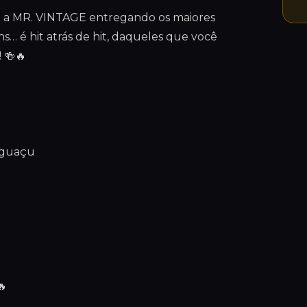
 a MR. VINTAGE entregando os maiores
s… é hit atrás de hit, daqueles que você
 🍻🔥
 Iguaçu
🔥