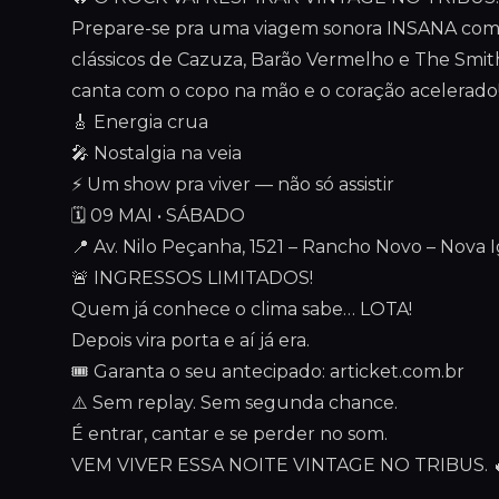
Prepare-se pra uma viagem sonora INSANA com
clássicos de Cazuza, Barão Vermelho e The Smith
canta com o copo na mão e o coração acelerado!
🎸 Energia crua
🎤 Nostalgia na veia
⚡ Um show pra viver — não só assistir
🗓️ 09 MAI • SÁBADO
📍 Av. Nilo Peçanha, 1521 – Rancho Novo – Nova
🚨 INGRESSOS LIMITADOS!
Quem já conhece o clima sabe… LOTA!
Depois vira porta e aí já era.
🎟️ Garanta o seu antecipado: articket.com.br
⚠️ Sem replay. Sem segunda chance.
É entrar, cantar e se perder no som.
VEM VIVER ESSA NOITE VINTAGE NO TRIBUS. 