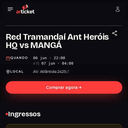
Red Tramandaí Ant Heróis
HQ vs MANGÁ
06 jun · 22:00
QUANDO
07 jun · 04:00
ATÉ
AV. Atlântida 2425
LOCAL
Comprar agora
Ingressos