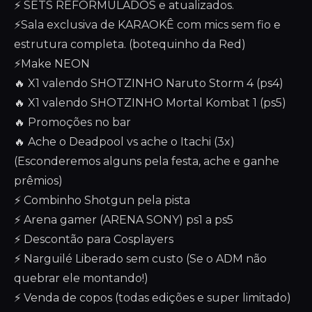
⚡ SETS REFORMULADOS e atualizados.
⚡Sala exclusiva de KARAOKÊ com mics sem fio e
estrutura completa. (botequinho da Red)
⚡Make NEON
🔥 X1 valendo SHOTZINHO Naruto Storm 4 (ps4)
🔥 X1 valendo SHOTZINHO Mortal Kombat 1 (ps5)
🔥 Promoções no bar
🔥 Ache o Deadpool vs ache o Itachi (3x)
(Esconderemos alguns pela festa, ache e ganhe
prêmios)
⚡ Combinho Shotgun pela pista
⚡ Arena gamer (ARENA SONY) ps1 a ps5
⚡ Descontão para Cosplayers
⚡ Narguilé Liberado sem custo (Se o ADM não
quebrar ele montando!)
⚡ Venda de copos (todas edições e super limitado)