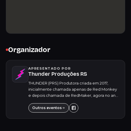
Organizador
APRESENTADO POR
Thunder Produções RS
THUNDER (PRS) Produtora criada em 2017,
inicialmente chamada apenas de Red Monkey
e depois chamada de RedMaker, agora no ano
de 2024, em um novo cenário, tivemos a ideia
de inovar mais uma vez, atualizar o nome da
Outros eventos
produt...