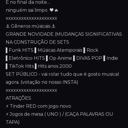
E no final da noite…
ninguém sai limpo. 🖤🔥
xxxxxxxxxxxxxxxxxxxx
⚓️ Gêneros músicais ⚓️
GRANDE NOVIDADE (MUDANÇAS SIGNIFICATIVAS
NA CONSTRUÇÃO DE SETS
▌Funk HITS ▌Músicas Atemporais ▌Rock
▌Eletrônico HITS ▌Op Anime ▌DIVAS POP ▌Indie
▌TikTok Hits ▌Hits anos 2000
SET PÚBLICO - vai rolar tudo que é gosto musical
agora. (votação no nosso INSTA)
xxxxxxxxxxxxxxxxxxxx
ATRAÇÕES
⚡ Tinder RED com jogo novo
⚡ Jogos de mesa ( UNO ) / (CAÇA PALAVRAS OU
TAPA)