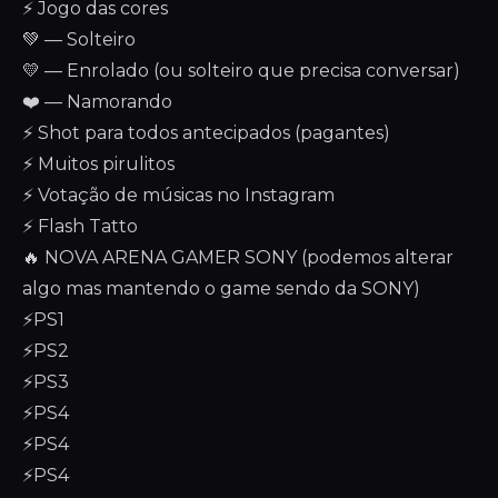
⚡ Jogo das cores
💚 — Solteiro
💛 — Enrolado (ou solteiro que precisa conversar)
❤️ — Namorando
⚡ Shot para todos antecipados (pagantes)
⚡ Muitos pirulitos
⚡ Votação de músicas no Instagram
⚡ Flash Tatto
🔥 NOVA ARENA GAMER SONY (podemos alterar
algo mas mantendo o game sendo da SONY)
⚡PS1
⚡PS2
⚡PS3
⚡PS4
⚡PS4
⚡PS4