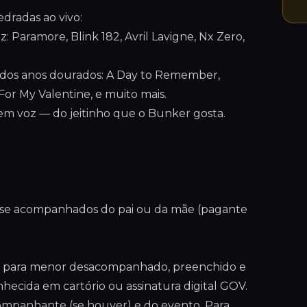
dradas ao vivo:
 Paramore, Blink 182, Avril Lavigne, Nx Zero,
dos anos dourados: A Day to Remember,
For My Valentine, e muito mais.
r sem voz — do jeitinho que o Bunker gosta.
a se acompanhados do pai ou da mãe (pagante
ção para menor desacompanhado, preenchido e
nhecida em cartório ou assinatura digital GOV.
mpanhante (se houver) e do evento. Para