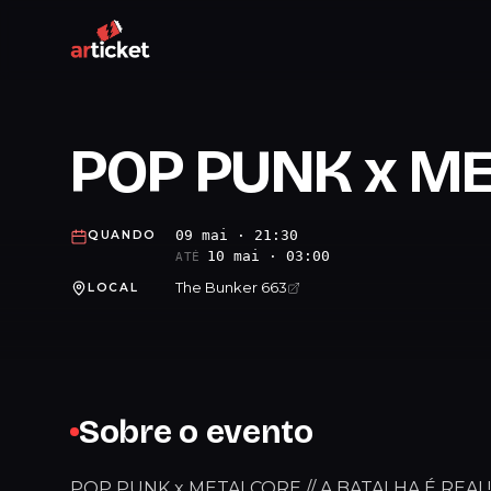
POP PUNK x M
09 mai · 21:30
QUANDO
10 mai · 03:00
ATÉ
The Bunker 663
LOCAL
Sobre o evento
POP PUNK x METALCORE // A BATALHA É REAL!