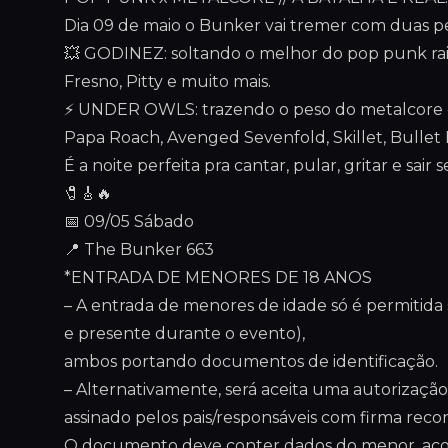
Dia 09 de maio o Bunker vai tremer com duas pe
💥 GODINEZ: soltando o melhor do pop punk raiz:
Fresno, Pitty e muito mais.
⚡ UNDER OWLS: trazendo o peso do metalcore 
Papa Roach, Avenged Sevenfold, Skillet, Bullet 
É a noite perfeita pra cantar, pular, gritar e sai
🧷🎸🔥
📅 09/05 Sábado
📍 The Bunker 663
*ENTRADA DE MENORES DE 18 ANOS
– A entrada de menores de idade só é permitid
e presente durante o evento),
ambos portando documentos de identificação.
– Alternativamente, será aceita uma autoriza
assinado pelos pais/responsáveis com firma reco
O documento deve conter dados do menor, aco