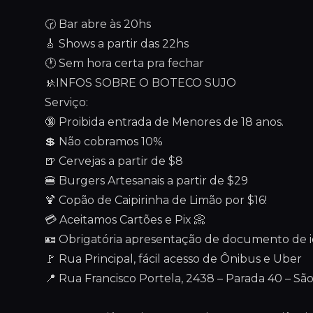
🕝 Bar abre às 20hs
🎸 Shows a partir das 22hs
🕐 Sem hora certa pra fechar
🚸INFOS SOBRE O BOTECO SUJO
Serviço:
🔞 Proibida entrada de Menores de 18 anos.
💲 Não cobramos 10%
🍺 Cervejas a partir de $8
🍔 Burgers Artesanais a partir de $29
🍹 Copão de Caipirinha de Limão por $16!
💳 Aceitamos Cartões e Pix 📀
🪪 Obrigatória apresentação de documento de ide
🚩 Rua Principal, fácil acesso de Ônibus e Uber
📍 Rua Francisco Portela, 2438 – Parada 40 – Sã